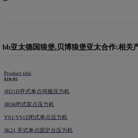
bb亚太德国狼堡,贝博狼堡亚太合作:相关
Product title
$19.95
JH21D开式单点伺服压力机
JB36闭式双点压力机
YS1/YS1Z闭式单点压力机
JK21 开式单点固定台压力机