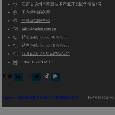
江苏省扬州市高新技术产业开发区华钢路1号
国内营销服务网
海外营销服务网
sales@yadon.com.cn
销售热线+86-514-87849888
销售热线+86-514-87849988
服务热线+86-514-87849479
+86-514-8784-9136
Copyright@扬州锻压机床有限24500皇冠篮球走地赔
技术支持 SINGOO