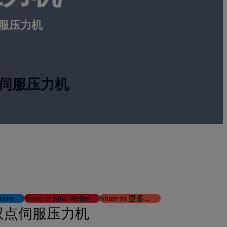
伺服压力机
点伺服压力机
Qzone
Share to Sina Weibo
Share to 更多...
式双点伺服压力机