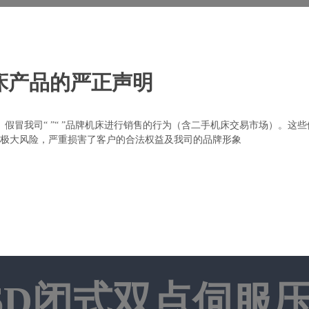
合作
床产品的严正声明
cn
、假冒我司“
”“
”品牌机床进行销售的行为（含二手机床交易市场）。这些
极大风险，严重损害了客户的合法权益及我司的品牌形象
页
关于扬锻
产品中心
行业应用
新闻资讯
36D闭式双点伺服