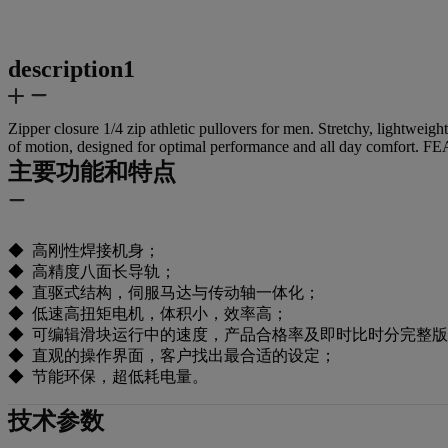
description1
Zipper closure 1/4 zip athletic pullovers for men. Stretchy, lightweig
of motion, designed for optimal performance and all day comfort. F
主要功能和特点
◆ 高刚性焊接机身；
◆ 高精度八面长导轨；
◆ 直驱式结构，伺服马达与传动轴一体化；
◆ 低速高扭矩电机，体积小，效率高；
◆ 可编辑滑块运行中的速度，产品合格率及即时比时分完整
◆ 直观的操作界面，客户找出最合适的设定；
◆ 节能环保，超低耗电量。
技术参数