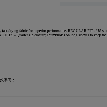
ht, fast-drying fabric for superior performance. REGULAR FIT - US standa
EATURES - Quarter zip closure;Thumbholes on long sleeves to keep the
版效率高；